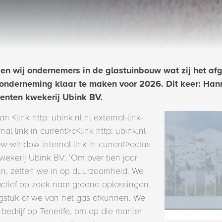
en wij ondernemers in de glastuinbouw wat zij het af
nderneming klaar te maken voor 2026. Dit keer: Han
lenten kwekerij Ubink BV.
 <link http: ubink.nl nl external-link-
l link in current>c<link http: ubink.nl
new-window internal link in current>actus
ekerij Ubink BV: ‘Om over tien jaar
ijn, zetten we in op duurzaamheid. We
actief op zoek naar groene oplossingen,
agstuk of we van het gas afkunnen. We
 bedrijf op Tenerife, om op die manier