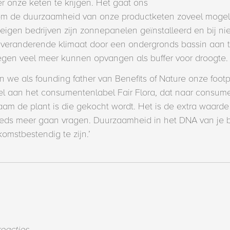
r onze keten te krijgen. Het gaat ons
om de duurzaamheid van onze productketen zoveel mogeli
 eigen bedrijven zijn zonnepanelen geïnstalleerd en bij
 veranderende klimaat door een ondergronds bassin aan 
regen veel meer kunnen opvangen als buffer voor droogte.
we als founding father van Benefits of Nature onze footp
 aan het consumentenlabel Fair Flora, dat naar consumen
am de plant is die gekocht wordt. Het is de extra waarde
ds meer gaan vragen. Duurzaamheid in het DNA van je be
mstbestendig te zijn.’
reacties