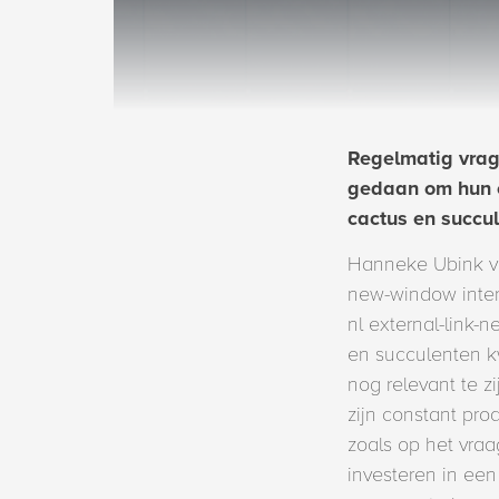
Regelmatig vrag
gedaan om hun o
cactus en succu
Hanneke Ubink van
new-window interna
nl external-link-
en succulenten kw
nog relevant te z
zijn constant pro
zoals op het vra
investeren in een