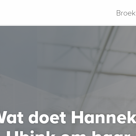
Broek
at doet Hanne