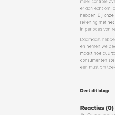
meer controle ove
er dan echt om, 
hebben. Bij onze
rekening met het
in periodes van 
Daarnaast hebben 
en nemen we deel
maakt hoe duurza
consumenten stee
een must om toeko
Deel dit blog:
Reacties (0)
Er zijn nog geen 