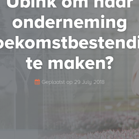
Ubink om haar
onderneming
oekomstbestend
te maken?
Geplaatst op
29 July 2018