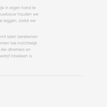
jk in eigen hand te
 nieuwbouw houden we
te leggen, zodat we
rint laten berekenen
ten toe inzichtelijk
 die afnemers en
drijf inbakken is