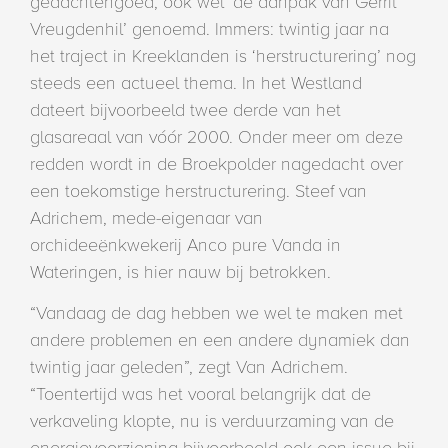
gedachtengoed, ook wel ‘de aanpak van Gerrit
Vreugdenhil’ genoemd. Immers: twintig jaar na
het traject in Kreeklanden is ‘herstructurering’ nog
steeds een actueel thema. In het Westland
dateert bijvoorbeeld twee derde van het
glasareaal van vóór 2000. Onder meer om deze
redden wordt in de Broekpolder nagedacht over
een toekomstige herstructurering. Steef van
Adrichem, mede-eigenaar van
orchideeënkwekerij Anco pure Vanda in
Wateringen, is hier nauw bij betrokken.
“Vandaag de dag hebben we wel te maken met
andere problemen en een andere dynamiek dan
twintig jaar geleden”, zegt Van Adrichem.
“Toentertijd was het vooral belangrijk dat de
verkaveling klopte, nu is verduurzaming van de
energievoorziening bijvoorbeeld ook een issue bij