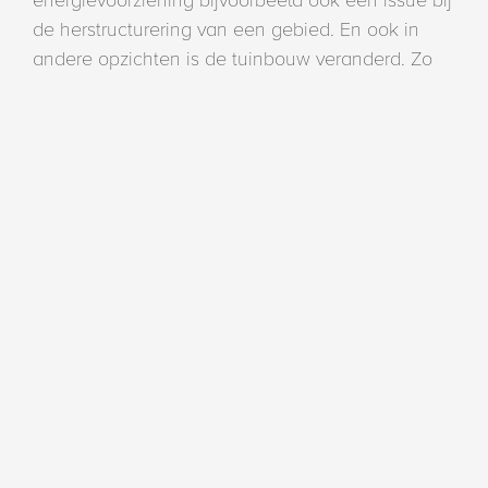
de herstructurering van een gebied. En ook in
andere opzichten is de tuinbouw veranderd. Zo
kun je in de huidige marktstructuur minder
makkelijk switchen van product, daarnaast zijn de
risico’s veel groter en is de kweker van toen
getransformeerd tot een ondernemer. Maar het
grootste verschil met de tijd van Gerrit is
misschien wel dat er destijds vooral vanuit bezit
werd gedacht. We moeten ons afvragen of dat
wel nodig is. Waarom niet de grond eigendom
laten zijn van een vastgoedbedrijf, en als tuinder
een bedrijf huren? Dan kun je veel sneller
opschalen, ben je flexibeler.”
‘Dromen in dezelfde richting’
Van Adrichem is het met Vreugdenhil eens dat de
herstructurering van een tuinbouwgebied van