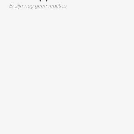
Er zijn nog geen reacties
Reageer op dit bericht
Uw naam
Uw emailadres
Uw bericht