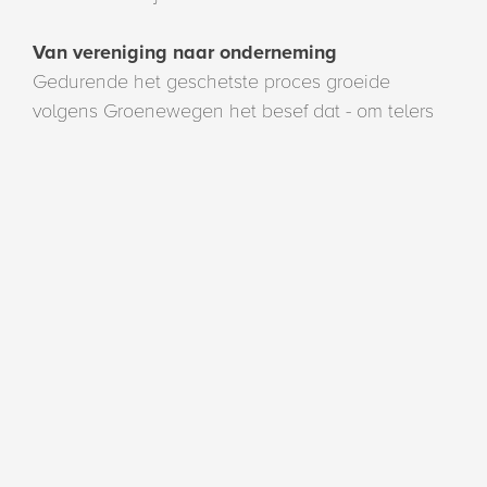
Van vereniging naar onderneming
Gedurende het geschetste proces groeide
volgens Groenewegen het besef dat - om telers
een keuze te kunnen laten maken over de
toekomst en hun onderneming eventueel in te
brengen in Prominent - de telersvereniging eerst
zou moeten worden omgevormd naar een
onderneming. “Er lagen wel afspraken over de
verdeling van de waarde van Prominent - deze
waren gebaseerd op het aantal hectarejaren van
de leden -, maar hierover was nog veel
onduidelijkheid. We beseften dat er, om telers de
mogelijkheid te kunnen geven om hun bedrijf in
te brengen, eerst meer helderheid moest zijn op
dit vlak. Als leden precies weten hoeveel van hun