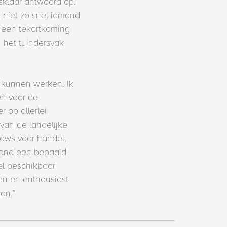
sklaar antwoord op.
 niet zo snel iemand
t een tekortkoming
 het tuindersvak
e kunnen werken. Ik
en voor de
 op allerlei
van de landelijke
hows voor handel,
emand een bepaald
wel beschikbaar
en en enthousiast
an.”