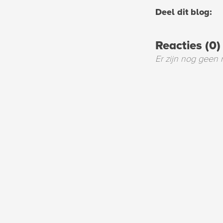
Deel dit blog:
Reacties (0)
Er zijn nog geen 
Reageer op d
Uw naam
Uw emailadres
Uw bericht