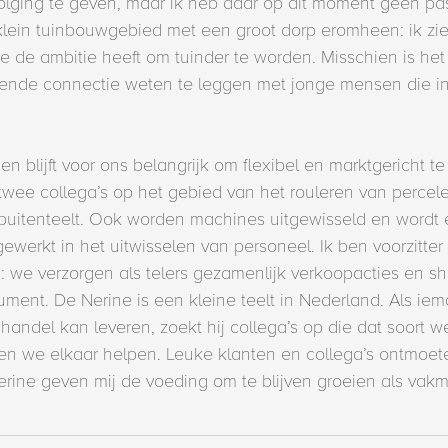
volging te geven, maar ik heb daar op dit moment geen pa
klein tuinbouwgebied met een groot dorp eromheen: ik zie
e de ambitie heeft om tuinder te worden. Misschien is he
oende connectie weten te leggen met jonge mensen die in
n blijft voor ons belangrijk om flexibel en marktgericht t
wee collega’s op het gebied van het rouleren van percel
uitenteelt. Ook worden machines uitgewisseld en wordt er
erkt in het uitwisselen van personeel. Ik ben voorzitter 
: we verzorgen als telers gezamenlijk verkoopacties en s
ument. De Nerine is een kleine teelt in Nederland. Als i
 handel kan leveren, zoekt hij collega’s op die dat soort 
n we elkaar helpen. Leuke klanten en collega’s ontmoet
rine geven mij de voeding om te blijven groeien als vakm