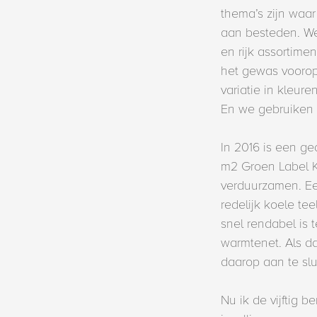
thema’s zijn waa
aan besteden. We
en rijk assortimen
het gewas voorop
variatie in kleur
En we gebruiken 
In 2016 is een ge
m2 Groen Label K
verduurzamen. Ee
redelijk koele te
snel rendabel is
warmtenet. Als da
daarop aan te slu
Nu ik de vijftig 