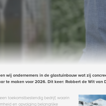
en wij ondernemers in de glastuinbouw wat zij concr
ar te maken voor 2026. Dit keer: Robbert de Wit van D
 een toekomstbestendig bedrijf, waarin
amheid en opvolging belangrijke