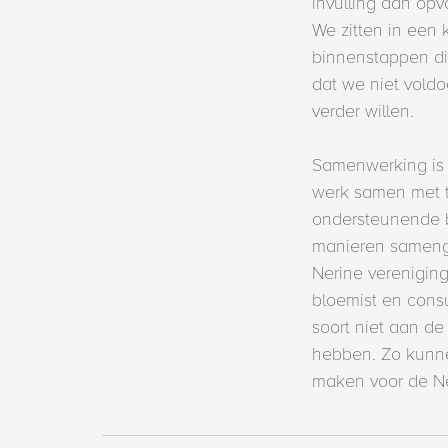
invulling aan op
We zitten in een 
binnenstappen di
dat we niet vold
verder willen.
Samenwerking is e
werk samen met t
ondersteunende b
manieren samengew
Nerine vereniging
bloemist en cons
soort niet aan de
hebben. Zo kunne
maken voor de Ne