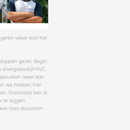
ngeren vaker voor het
stappen gezet. Begin
n energiebedrijf HVC
 gebruikten meer dan
te: we hebben hier
len. Daarnaast ben ik
k te leggen.
vaker naar duurzaam