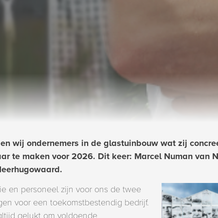
en wij ondernemers in de glastuinbouw wat zij concr
ar te maken voor 2026. Dit keer: Marcel Numan van N
 Heerhugowaard.
e en personeel zijn voor ons de twee
gen voor een toekomstbestendig bedrijf.
 altijd gelukt om voldoende