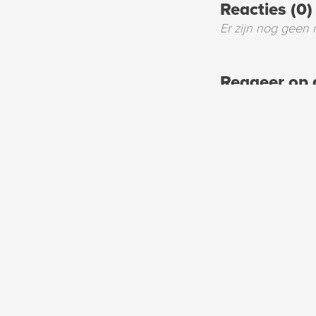
Reacties (0)
Er zijn nog geen 
Reageer op d
Uw naam
Uw emailadres
Uw bericht