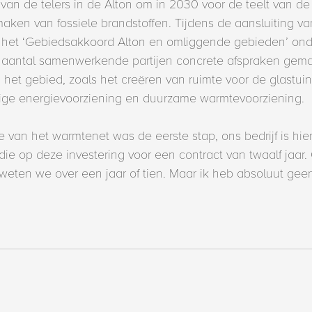
 van de telers in de Alton om in 2030 voor de teelt van 
aken van fossiele brandstoffen. Tijdens de aansluiting v
 het ‘Gebiedsakkoord Alton en omliggende gebieden’ ond
aantal samenwerkende partijen concrete afspraken gema
 het gebied, zoals het creëren van ruimte voor de glastu
ge energievoorziening en duurzame warmtevoorziening.
van het warmtenet was de eerste stap, ons bedrijf is hierin
die op deze investering voor een contract van twaalf jaar
eten we over een jaar of tien. Maar ik heb absoluut geen