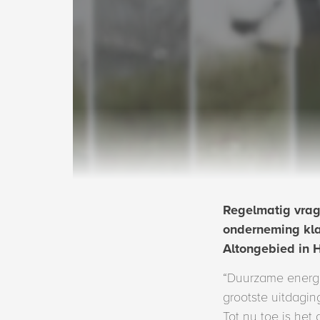
Regelmatig vrag
onderneming kla
Altongebied in
“Duurzame energi
grootste uitdagin
Tot nu toe is het