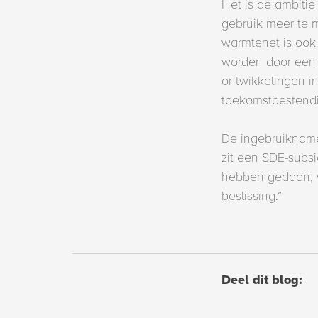
Het is de ambitie
gebruik meer te m
warmtenet is ook
worden door een 
ontwikkelingen in
toekomstbestendi
De ingebruikname 
zit een SDE-subsi
hebben gedaan, w
beslissing.”
Deel dit blog: