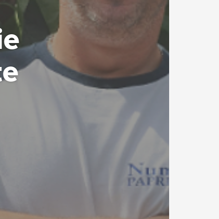
ie
te