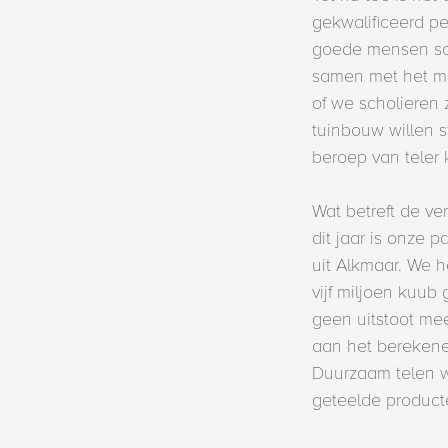
gekwalificeerd p
goede mensen sc
samen met het mi
of we scholieren 
tuinbouw willen 
beroep van teler 
Wat betreft de v
dit jaar is onze 
uit Alkmaar. We h
vijf miljoen kuu
geen uitstoot mee
aan het berekenen
Duurzaam telen w
geteelde product