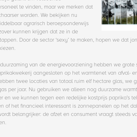
ersoneel te vinden, maar we merken dat
haarser worden. We bekijken nu
ddelbaar agrarisch beroepsonderwijs
zover kunnen krijgen dat ze in de
stappen. Door de sector ‘sexy’ te maken, hopen we dat jo
kiezen.
erduurzaming van de energievoorziening hebben we grote 
paprikakwekerij aangesloten op het warmtenet van afval- e
ebben twee locaties van totaal ruim elf hectare glas, we
b gas per jaar. Nu gebruiken we alleen nog duurzame warm
r en we kunnen tegen een redelijke kostprijs paprika’s te
 of het financieel interessant is zonnepanelen op het da
ordt belangrijker: de afzet en consument vraagt steeds 
en.