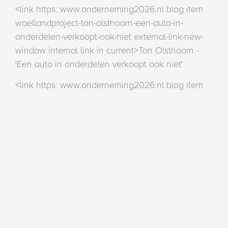
<link https: www.onderneming2026.nl blog item
waellandproject-ton-olsthoorn-een-auto-in-
onderdelen-verkoopt-ook-niet external-link-new-
window internal link in current>Ton Olsthoorn -
'Een auto in onderdelen verkoopt ook niet'
<link https: www.onderneming2026.nl blog item
waellandproject-han-duijndam-fijn-om-tijdperk-
goed-te-kunnen-afsluiten external-link-new-
window internal link in current>Han Duijndam -
'Fijn om tijdperk goed te kunnen afsluiten'
<link https: www.onderneming2026.nl blog item
waellandproject-wim-zwinkels-sommige-treinen-
komen-maar-een-keer-voorbij external-link-new-
window internal link in current>Wim Zwinkels -
'Sommige treinen maar één keer voorbij'