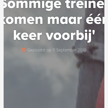
'Sommige treine
komen maar éé
keer voorbij'
Geplaatst op
11 September 2018