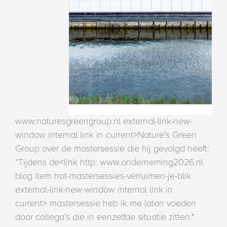
www.naturesgreengroup.nl external-link-new-
window internal link in current>Nature’s Green
Group over de mastersessie die hij gevolgd heeft:
“Tijdens de<link http: www.onderneming2026.nl
blog item hot-mastersessies-verruimen-je-blik
external-link-new-window internal link in
current> mastersessie heb ik me laten voeden
door collega’s die in eenzelfde situatie zitten."