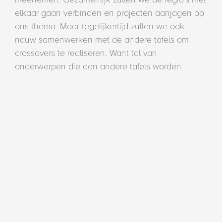
elkaar gaan verbinden en projecten aanjagen op
ons thema. Maar tegelijkertijd zullen we ook
nauw samenwerken met de andere tafels om
crossovers te realiseren. Want tal van
onderwerpen die aan andere tafels worden
besproken, zijn ook van invloed op de ruimtelijke
inrichting. Denk bijvoorbeeld aan energie,
klimaatadaptatie en weerbaarheid van planten.
Met elkaar kunnen we de juiste verbindingen tot
stand brengen.”
Met de integratie van Coalitie HOT binnen de
Transitietafel Ruimtelijke Inrichting, zal Coalitie
HOT in de huidige vorm verdwijnen. Het
Ontwikkelingsbedrijf HOT en de activiteiten
binnen Onderneming2026 zullen echter separaat