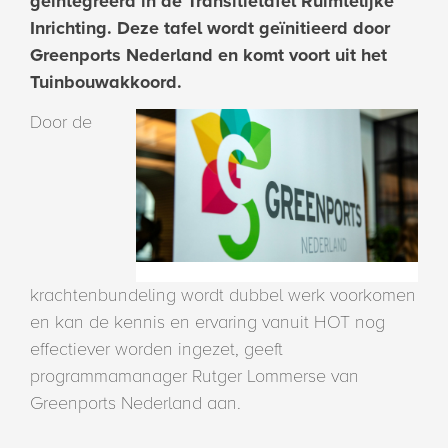
geïntegreerd in de Transitietafel Ruimtelijke
Inrichting. Deze tafel wordt geïnitieerd door
Greenports Nederland en komt voort uit het
Tuinbouwakkoord.
Door de
krachtenbundeling wordt dubbel werk voorkomen
en kan de kennis en ervaring vanuit HOT nog
effectiever worden ingezet, geeft
programmamanager Rutger Lommerse van
Greenports Nederland aan.